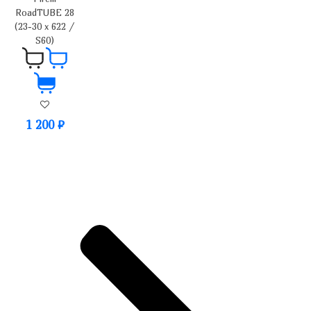
RoadTUBE 28
(23-30 x 622 /
S60)
1 200
₽