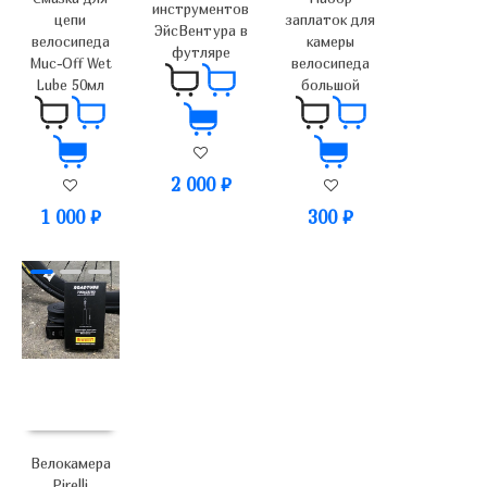
инструментов
цепи
заплаток для
ЭйсВентура в
велосипеда
камеры
футляре
Muc-Off Wet
велосипеда
Lube 50мл
большой
2 000
₽
1 000
₽
300
₽
Велокамера
Pirelli