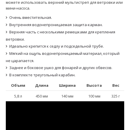
можете использовать верхний мультистреп для ветровки или
мини-насоса.
Очень вместительная.
Внутренняя водонепроницаемая защита-карман.
Верхняя часть с несколькими ремешками для крепления
ветровки.
Идеально крепится к седлу и подседельной трубе.
Мягкий на ощупь водонепроницаемый материал, который
не царапается.
Заднее и боковое ушко для фонарей и других обвесов.
В комплекте треугольный карабин.
Объем
Длина
Ширина
Высота
Вес
5,8 л
450 мм
140 мм
100 мм
325 г