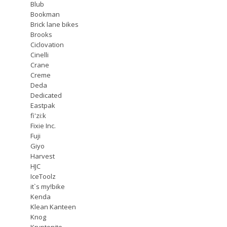
Blub
Bookman
Brick lane bikes
Brooks
Ciclovation
Cinelli
Crane
Creme
Deda
Dedicated
Eastpak
fi'zi:k
Fixie Inc.
Fuji
Giyo
Harvest
HJC
IceToolz
it`s my!bike
Kenda
Klean Kanteen
Knog
Kryptonite