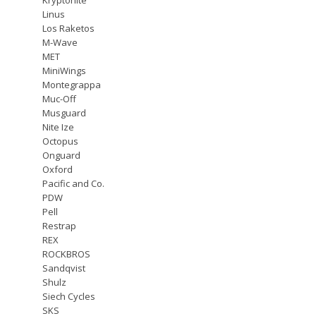
Linus
Los Raketos
M-Wave
MET
MiniWings
Montegrappa
Muc-Off
Musguard
Nite Ize
Octopus
Onguard
Oxford
Pacific and Co.
PDW
Pell
Restrap
REX
ROCKBROS
Sandqvist
Shulz
Siech Cycles
SKS