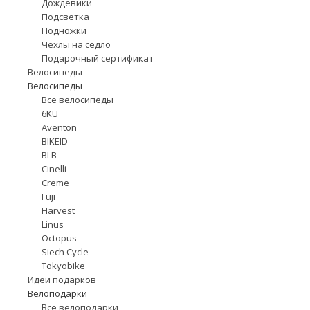
Дождевики
Подсветка
Подножки
Чехлы на седло
Подарочный сертификат
Велосипеды
Велосипеды
Все велосипеды
6KU
Aventon
BIKEID
BLB
Cinelli
Creme
Fuji
Harvest
Linus
Octopus
Siech Cycle
Tokyobike
Идеи подарков
Велоподарки
Все велоподарки