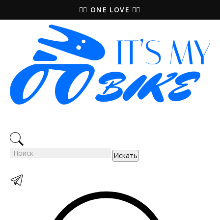
🚵‍♀️ ONE LOVE 🚴‍♀️
Искать