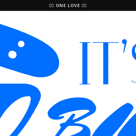
🚵‍♀️ ONE LOVE 🚴‍♀️