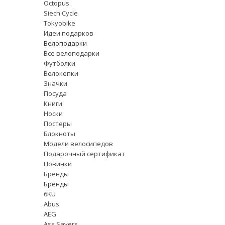
Octopus
Siech Cycle
Tokyobike
Идеи подарков
Велоподарки
Все велоподарки
Футболки
Велокепки
Значки
Посуда
Книги
Носки
Постеры
Блокноты
Модели велосипедов
Подарочный сертификат
Новинки
Бренды
Бренды
6KU
Abus
AEG
Ass Savers