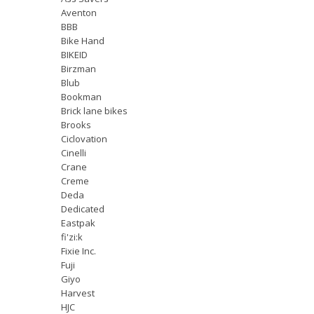
Aventon
BBB
Bike Hand
BIKEID
Birzman
Blub
Bookman
Brick lane bikes
Brooks
Ciclovation
Cinelli
Crane
Creme
Deda
Dedicated
Eastpak
fi'zi:k
Fixie Inc.
Fuji
Giyo
Harvest
HJC