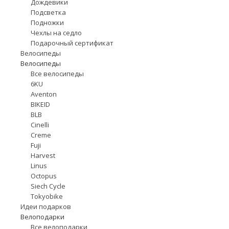
Дождевики
Подсветка
Подножки
Чехлы на седло
Подарочный сертификат
Велосипеды
Велосипеды
Все велосипеды
6KU
Aventon
BIKEID
BLB
Cinelli
Creme
Fuji
Harvest
Linus
Octopus
Siech Cycle
Tokyobike
Идеи подарков
Велоподарки
Все велоподарки