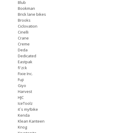
Blub
Bookman
Brick lane bikes
Brooks
Ciclovation
Cinelli
Crane
Creme
Deda
Dedicated
Eastpak
fi'zi:k
Fixie Inc.
Fuji
Giyo
Harvest
HJC
IceToolz
it`s my!bike
Kenda
Klean Kanteen
Knog
Kryptonite