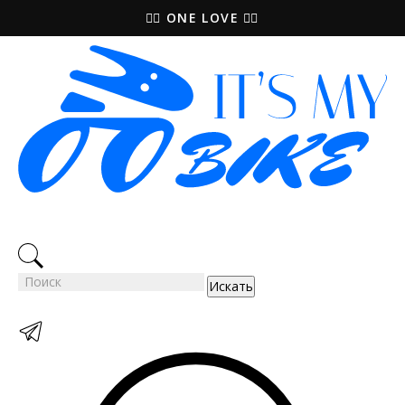
🚵‍♀️ ONE LOVE 🚴‍♀️
Искать