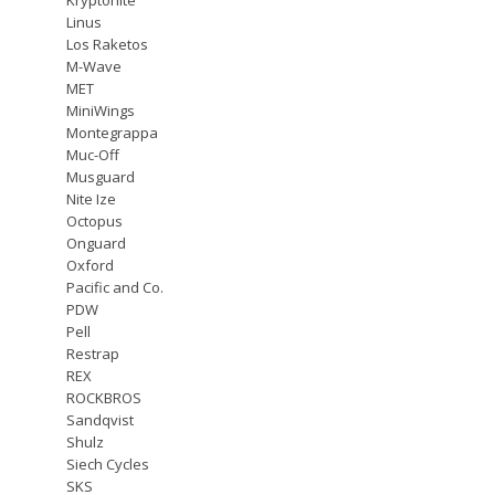
Linus
Los Raketos
M-Wave
MET
MiniWings
Montegrappa
Muc-Off
Musguard
Nite Ize
Octopus
Onguard
Oxford
Pacific and Co.
PDW
Pell
Restrap
REX
ROCKBROS
Sandqvist
Shulz
Siech Cycles
SKS