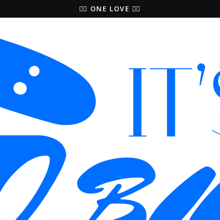
🚵‍♀️ ONE LOVE 🚴‍♀️