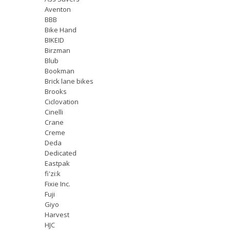
Aventon
BBB
Bike Hand
BIKEID
Birzman
Blub
Bookman
Brick lane bikes
Brooks
Ciclovation
Cinelli
Crane
Creme
Deda
Dedicated
Eastpak
fi'zi:k
Fixie Inc.
Fuji
Giyo
Harvest
HJC