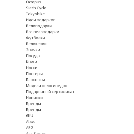
Octopus
Siech Cycle
Tokyobike
Идеи подарков
Велоподарки
Все велоподарки
Футболки
Велокепки
Значки
Посуда
Книги
Носки
Постеры
Блокноты
Модели велосипедов
Подарочный сертификат
Новинки
Бренды
Бренды
6KU
Abus
AEG
Ass Savers