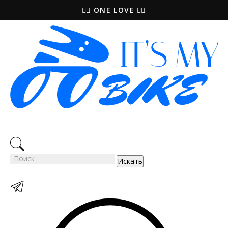
🚵‍♀️ ONE LOVE 🚴‍♀️
Искать