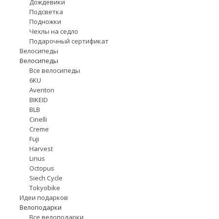
Дождевики
Подсветка
Подножки
Чехлы на седло
Подарочный сертификат
Велосипеды
Велосипеды
Все велосипеды
6KU
Aventon
BIKEID
BLB
Cinelli
Creme
Fuji
Harvest
Linus
Octopus
Siech Cycle
Tokyobike
Идеи подарков
Велоподарки
Все велоподарки