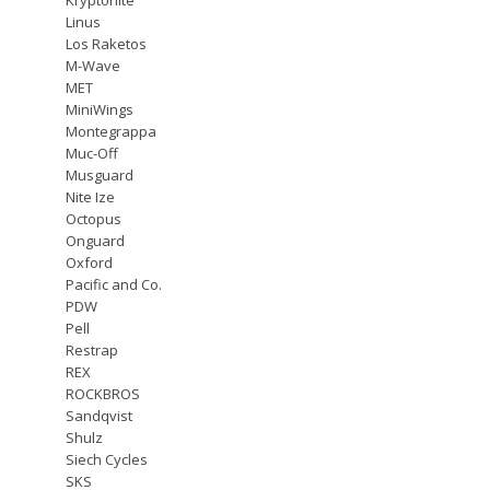
Linus
Los Raketos
M-Wave
MET
MiniWings
Montegrappa
Muc-Off
Musguard
Nite Ize
Octopus
Onguard
Oxford
Pacific and Co.
PDW
Pell
Restrap
REX
ROCKBROS
Sandqvist
Shulz
Siech Cycles
SKS