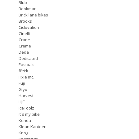
Blub
Bookman
Brick lane bikes
Brooks
Ciclovation
Cinelli
Crane
Creme
Deda
Dedicated
Eastpak
fi'zi:k
Fixie Inc.
Fuji
Giyo
Harvest
HJC
IceToolz
it`s my!bike
Kenda
Klean Kanteen
Knog
Kryptonite