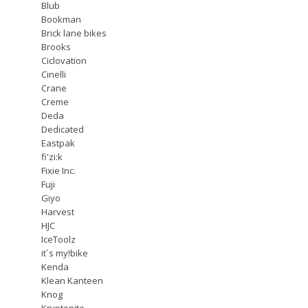
Blub
Bookman
Brick lane bikes
Brooks
Ciclovation
Cinelli
Crane
Creme
Deda
Dedicated
Eastpak
fi'zi:k
Fixie Inc.
Fuji
Giyo
Harvest
HJC
IceToolz
it`s my!bike
Kenda
Klean Kanteen
Knog
Kryptonite