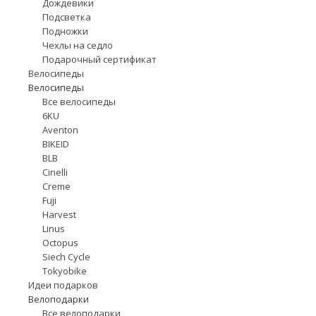
Дождевики
Подсветка
Подножки
Чехлы на седло
Подарочный сертификат
Велосипеды
Велосипеды
Все велосипеды
6KU
Aventon
BIKEID
BLB
Cinelli
Creme
Fuji
Harvest
Linus
Octopus
Siech Cycle
Tokyobike
Идеи подарков
Велоподарки
Все велоподарки