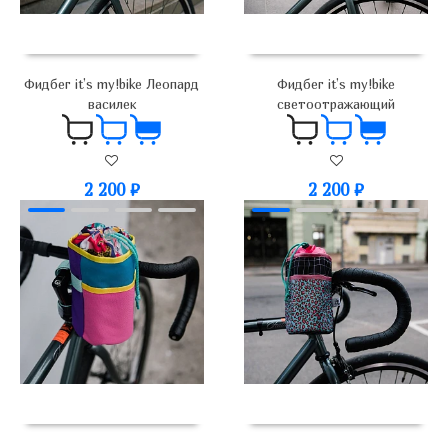
Фидбег it’s my!bike Леопард
Фидбег it’s my!bike
василек
светоотражающий
2 200
₽
2 200
₽