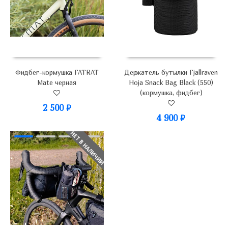
Фидбег-кормушка FATRAT
Держатель бутылки Fjallraven
Mate черная
Hoja Snack Bag Black (550)
(кормушка, фидбег)
2 500
₽
4 900
₽
НЕТ В НАЛИЧИИ