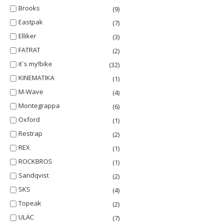
Brooks
(9)
Eastpak
(7)
Elliker
(3)
FATRAT
(2)
it`s my!bike
(32)
KINEMATIKA
(1)
M-Wave
(4)
Montegrappa
(6)
Oxford
(1)
Restrap
(2)
REX
(1)
ROCKBROS
(1)
Sandqvist
(2)
SKS
(4)
Topeak
(2)
ULÄC
(7)