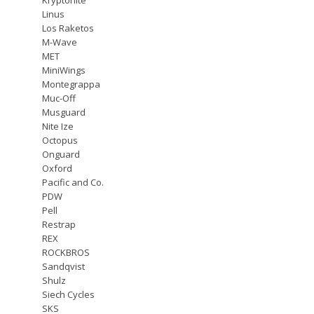
Linus
Los Raketos
M-Wave
MET
MiniWings
Montegrappa
Muc-Off
Musguard
Nite Ize
Octopus
Onguard
Oxford
Pacific and Co.
PDW
Pell
Restrap
REX
ROCKBROS
Sandqvist
Shulz
Siech Cycles
SKS