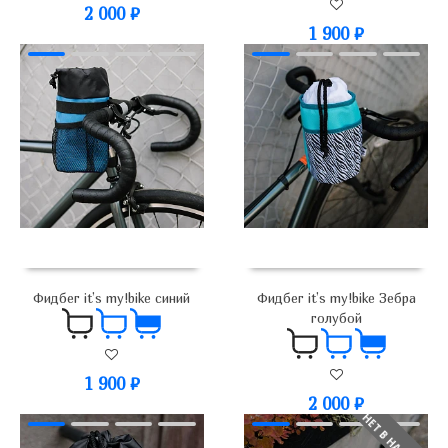
2 000
₽
1 900
₽
Фидбег it’s my!bike синий
Фидбег it’s my!bike Зебра
голубой
1 900
₽
2 000
₽
НЕТ В НАЛИЧИИ