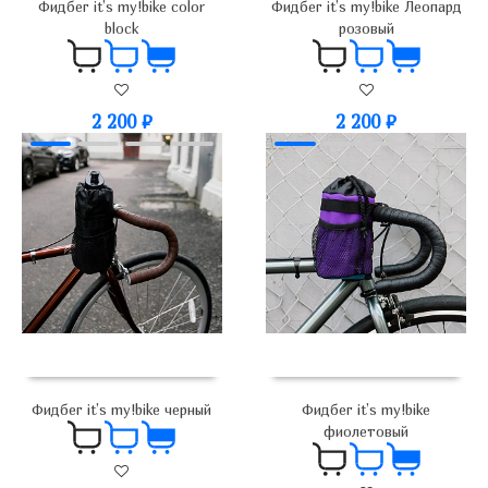
Фидбег it’s my!bike color
Фидбег it’s my!bike Леопард
block
розовый
2 200
₽
2 200
₽
Фидбег it’s my!bike черный
Фидбег it’s my!bike
фиолетовый