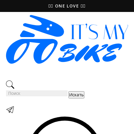
🚵‍♀️ ONE LOVE 🚴‍♀️
Искать