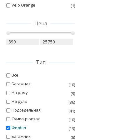
Velo Orange
(1)
Цена
Тип
Все
Багажная
(10)
На раму
(9)
На руль
(36)
Подседельная
(41)
Сумка-рюкзак
(10)
Фидбег
(13)
Багажник
(8)