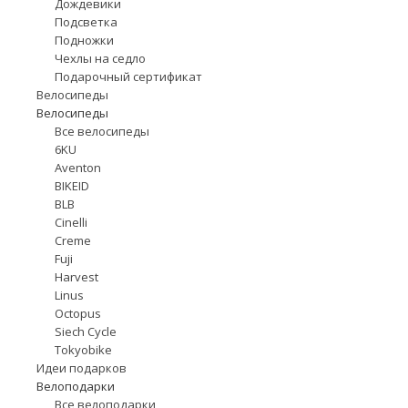
Дождевики
Подсветка
Подножки
Чехлы на седло
Подарочный сертификат
Велосипеды
Велосипеды
Все велосипеды
6KU
Aventon
BIKEID
BLB
Cinelli
Creme
Fuji
Harvest
Linus
Octopus
Siech Cycle
Tokyobike
Идеи подарков
Велоподарки
Все велоподарки