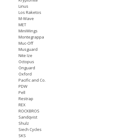
Linus
Los Raketos
M-Wave
MET
MiniWings
Montegrappa
Muc-Off
Musguard
Nite Ize
Octopus
Onguard
Oxford
Pacific and Co.
PDW
Pell
Restrap
REX
ROCKBROS
Sandqvist
Shulz
Siech Cycles
SKS