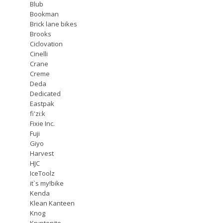
Blub
Bookman
Brick lane bikes
Brooks
Ciclovation
Cinelli
Crane
Creme
Deda
Dedicated
Eastpak
fi'zi:k
Fixie Inc.
Fuji
Giyo
Harvest
HJC
IceToolz
it`s my!bike
Kenda
Klean Kanteen
Knog
Kryptonite