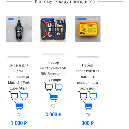
К этому товару пригодится
Набор
Смазка для
Набор
инструментов
цепи
заплаток для
ЭйсВентура в
велосипеда
камеры
футляре
Muc-Off Wet
велосипеда
Lube 50мл
большой
2 000
₽
1 000
₽
300
₽