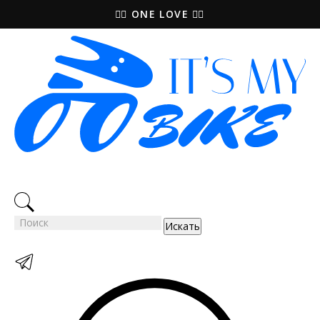
🚵‍♀️ ONE LOVE 🚴‍♀️
Искать