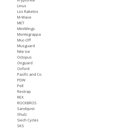
Linus
Los Raketos
M-Wave
MET
MiniWings
Montegrappa
Muc-Off
Musguard
Nite Ize
Octopus
Onguard
Oxford
Pacific and Co.
PDW
Pell
Restrap
REX
ROCKBROS
Sandqvist
Shulz
Siech Cycles
SKS