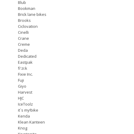
Blub
Bookman
Brick lane bikes
Brooks
Ciclovation
Cinelli
Crane
Creme
Deda
Dedicated
Eastpak
fi'zi:k
Fixie Inc.
Fuji
Giyo
Harvest
HJC
IceToolz
it`s my!bike
Kenda
Klean Kanteen
Knog
Kryptonite