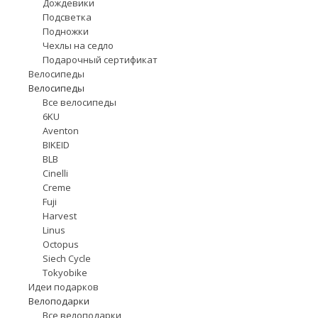
Дождевики
Подсветка
Подножки
Чехлы на седло
Подарочный сертификат
Велосипеды
Велосипеды
Все велосипеды
6KU
Aventon
BIKEID
BLB
Cinelli
Creme
Fuji
Harvest
Linus
Octopus
Siech Cycle
Tokyobike
Идеи подарков
Велоподарки
Все велоподарки