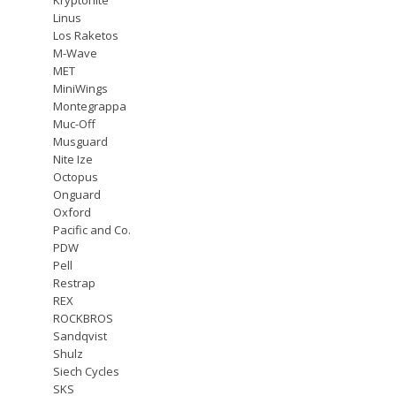
Linus
Los Raketos
M-Wave
MET
MiniWings
Montegrappa
Muc-Off
Musguard
Nite Ize
Octopus
Onguard
Oxford
Pacific and Co.
PDW
Pell
Restrap
REX
ROCKBROS
Sandqvist
Shulz
Siech Cycles
SKS