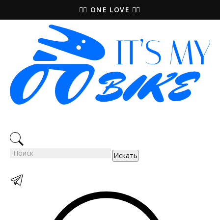
🚵‍♀️ ONE LOVE 🚴‍♀️
Искать