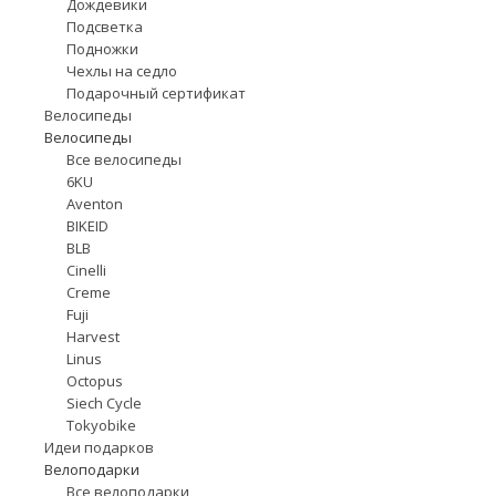
Дождевики
Подсветка
Подножки
Чехлы на седло
Подарочный сертификат
Велосипеды
Велосипеды
Все велосипеды
6KU
Aventon
BIKEID
BLB
Cinelli
Creme
Fuji
Harvest
Linus
Octopus
Siech Cycle
Tokyobike
Идеи подарков
Велоподарки
Все велоподарки