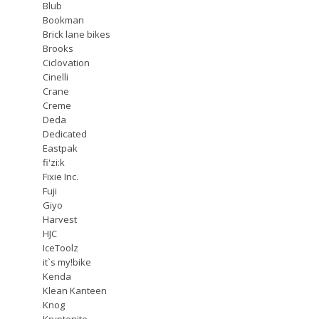
Blub
Bookman
Brick lane bikes
Brooks
Ciclovation
Cinelli
Crane
Creme
Deda
Dedicated
Eastpak
fi'zi:k
Fixie Inc.
Fuji
Giyo
Harvest
HJC
IceToolz
it`s my!bike
Kenda
Klean Kanteen
Knog
Kryptonite