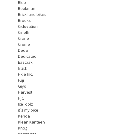
Blub
Bookman
Brick lane bikes
Brooks
Ciclovation
Cinelli
Crane
Creme
Deda
Dedicated
Eastpak
fi'zi:k
Fixie Inc.
Fuji
Giyo
Harvest
HJC
IceToolz
it`s my!bike
Kenda
Klean Kanteen
Knog
Kryptonite