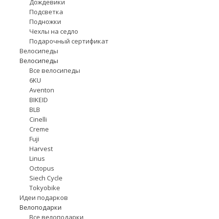
Дождевики
Подсветка
Подножки
Чехлы на седло
Подарочный сертификат
Велосипеды
Велосипеды
Все велосипеды
6KU
Aventon
BIKEID
BLB
Cinelli
Creme
Fuji
Harvest
Linus
Octopus
Siech Cycle
Tokyobike
Идеи подарков
Велоподарки
Все велоподарки