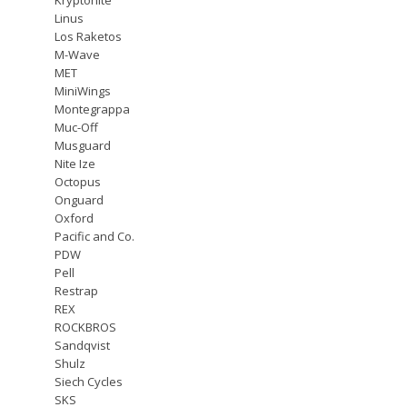
Linus
Los Raketos
M-Wave
MET
MiniWings
Montegrappa
Muc-Off
Musguard
Nite Ize
Octopus
Onguard
Oxford
Pacific and Co.
PDW
Pell
Restrap
REX
ROCKBROS
Sandqvist
Shulz
Siech Cycles
SKS