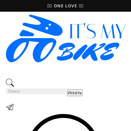
🚵‍♀️ ONE LOVE 🚴‍♀️
Искать