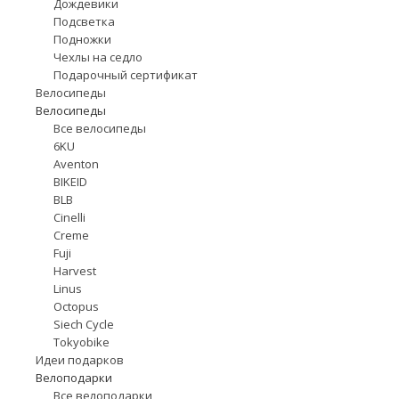
Дождевики
Подсветка
Подножки
Чехлы на седло
Подарочный сертификат
Велосипеды
Велосипеды
Все велосипеды
6KU
Aventon
BIKEID
BLB
Cinelli
Creme
Fuji
Harvest
Linus
Octopus
Siech Cycle
Tokyobike
Идеи подарков
Велоподарки
Все велоподарки