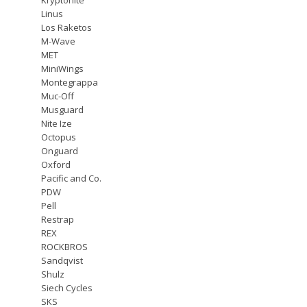
Linus
Los Raketos
M-Wave
MET
MiniWings
Montegrappa
Muc-Off
Musguard
Nite Ize
Octopus
Onguard
Oxford
Pacific and Co.
PDW
Pell
Restrap
REX
ROCKBROS
Sandqvist
Shulz
Siech Cycles
SKS