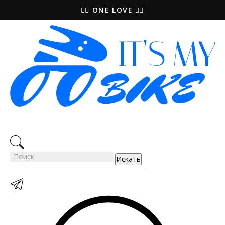
🚵‍♀️ ONE LOVE 🚴‍♀️
Искать