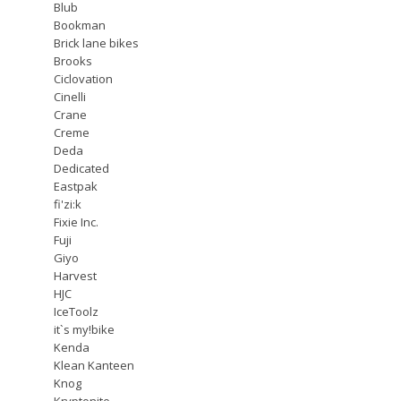
Blub
Bookman
Brick lane bikes
Brooks
Ciclovation
Cinelli
Crane
Creme
Deda
Dedicated
Eastpak
fi'zi:k
Fixie Inc.
Fuji
Giyo
Harvest
HJC
IceToolz
it`s my!bike
Kenda
Klean Kanteen
Knog
Kryptonite