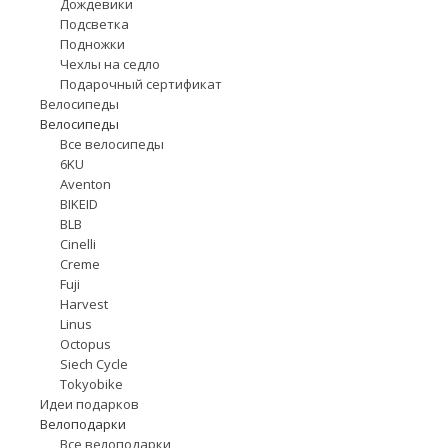
Дождевики
Подсветка
Подножки
Чехлы на седло
Подарочный сертификат
Велосипеды
Велосипеды
Все велосипеды
6KU
Aventon
BIKEID
BLB
Cinelli
Creme
Fuji
Harvest
Linus
Octopus
Siech Cycle
Tokyobike
Идеи подарков
Велоподарки
Все велоподарки